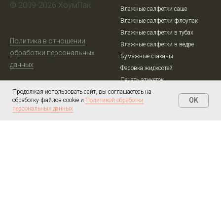
© 2009-2026 ХоумПак
Влажные салфетки саше
Влажные салфетки флоупак
Влажные салфетки в тубах
Политика в отношении
Влажные салфетки в ведре
обработки персональных
Бумажные стаканы
данных
Фасовка жидкостей
Печать этикеток
Индивидуальные наборы
Продолжая использовать сайт, вы соглашаетесь на
OK
обработку файлов cookie и
Политикой обработки
Салфетки для уборки
персональных данных
Упаковка товара в пленку
Общая информация
Связь
+7 985 226-33-05
О компании
zakaz@wetnapkin.ru
Производство
Оптовым клиентам
Москва, ул. Енисейская, д. 1,
стр. 8, офис 139
Шаблоны
Контакты